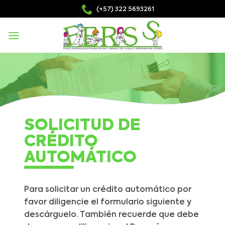
Skip
(+57) 322 5693261
to
content
SOLICITUD DE
CRÉDITO
AUTOMÁTICO
Para solicitar un crédito automático por
favor diligencie el formulario siguiente y
descárguelo. También recuerde que debe