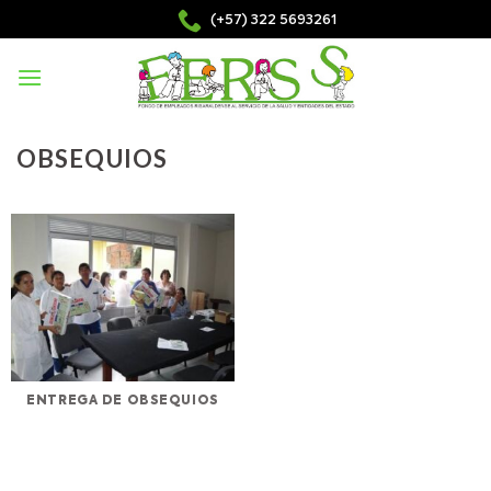
Skip
(+57) 322 5693261
to
content
OBSEQUIOS
ENTREGA DE OBSEQUIOS